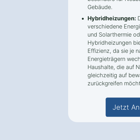
Gebäude.
Hybridheizungen:
D
verschiedene Energi
und Solarthermie 
Hybridheizungen biet
Effizienz, da sie je
Energieträgern wechs
Haushalte, die auf 
gleichzeitig auf be
zurückgreifen möch
Jetzt An