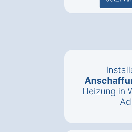
Instal
Anschaffu
Heizung in 
Ad