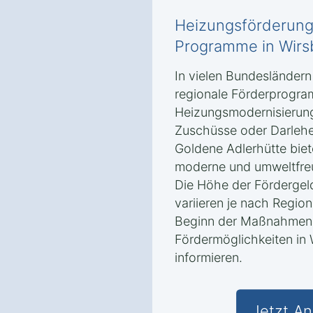
Heizungsförderung
Programme in Wirs
In vielen Bundesländer
regionale Förderprogra
Heizungsmodernisierung
Zuschüsse oder Darlehe
Goldene Adlerhütte biet
moderne und umweltfreu
Die Höhe der Fördergel
variieren je nach Region,
Beginn der Maßnahmen ü
Fördermöglichkeiten in
informieren.
Jetzt An