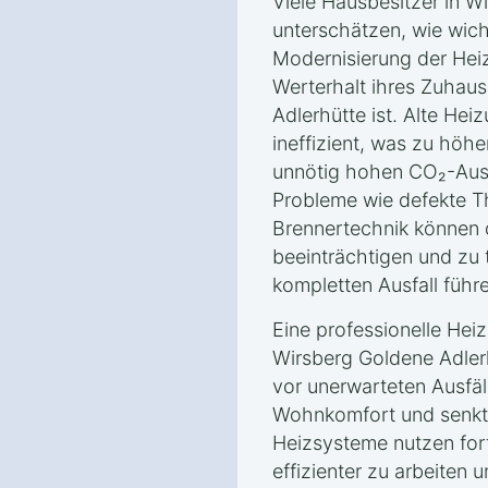
Viele Hausbesitzer in W
unterschätzen, wie wich
Modernisierung der Heiz
Werterhalt ihres Zuhau
Adlerhütte ist. Alte Hei
ineffizient, was zu höh
unnötig hohen CO₂-Auss
Probleme wie defekte T
Brennertechnik können d
beeinträchtigen und zu
kompletten Ausfall führ
Eine professionelle Hei
Wirsberg Goldene Adlerh
vor unerwarteten Ausfäl
Wohnkomfort und senkt
Heizsysteme nutzen fort
effizienter zu arbeiten