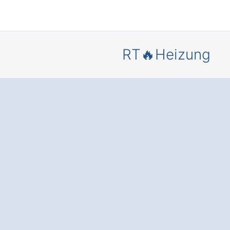
RT🔥Heizung
Mehr Komf
und
Energieer
is
– durch 
moderne
Heizungsa