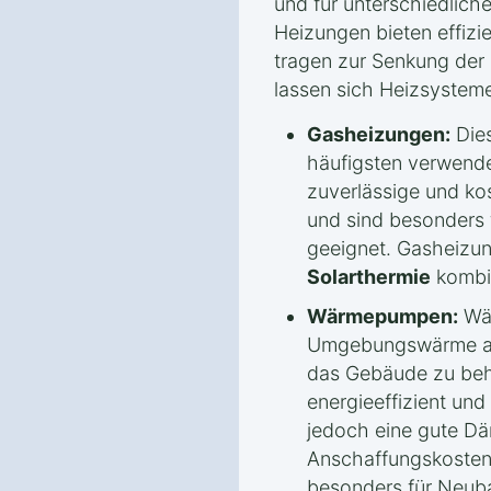
und für unterschiedlic
Heizungen bieten effiz
tragen zur Senkung der 
lassen sich Heizsysteme 
Gasheizungen:
Dies
häufigsten verwendet
zuverlässige und k
und sind besonders
geeignet. Gasheizung
Solarthermie
kombin
Wärmepumpen:
Wär
Umgebungswärme aus
das Gebäude zu beh
energieeffizient und
jedoch eine gute 
Anschaffungskoste
besonders für Neuba