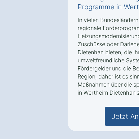
Programme in Wert
In vielen Bundesländer
regionale Förderprogra
Heizungsmodernisierung
Zuschüsse oder Darlehe
Dietenhan bieten, die i
umweltfreundliche Syst
Fördergelder und die Be
Region, daher ist es sin
Maßnahmen über die spe
in Wertheim Dietenhan z
Jetzt An