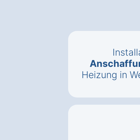
Instal
Anschaffu
Heizung in W