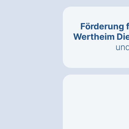
Förderung 
Wertheim Di
un