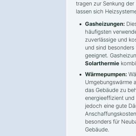
tragen zur Senkung der 
lassen sich Heizsysteme 
Gasheizungen:
Dies
häufigsten verwendet
zuverlässige und k
und sind besonders
geeignet. Gasheizung
Solarthermie
kombin
Wärmepumpen:
Wär
Umgebungswärme aus
das Gebäude zu beh
energieeffizient und
jedoch eine gute 
Anschaffungskoste
besonders für Neuba
Gebäude.