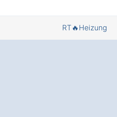
RT🔥Heizung
Mehr Komf
und
Energieer
is
– durch 
moderne
Heizungsa