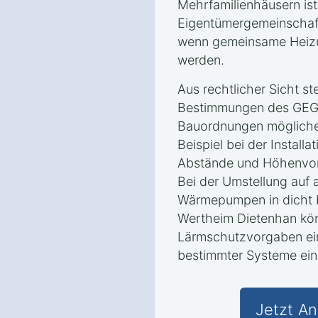
Mehrfamilienhäusern is
Eigentümergemeinschaft
wenn gemeinsame Heizu
werden.
Aus rechtlicher Sicht ste
Bestimmungen des GEG 
Bauordnungen mögliche
Beispiel bei der Install
Abstände und Höhenvors
Bei der Umstellung auf 
Wärmepumpen in dicht 
Wertheim Dietenhan k
Lärmschutzvorgaben eine
bestimmter Systeme ein
Jetzt An