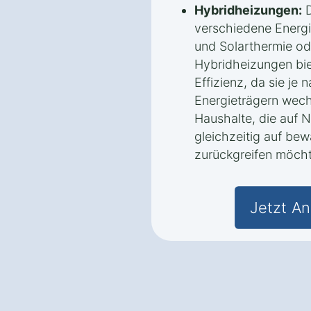
Hybridheizungen:
D
verschiedene Energi
und Solarthermie 
Hybridheizungen biet
Effizienz, da sie je
Energieträgern wechs
Haushalte, die auf 
gleichzeitig auf be
zurückgreifen möch
Jetzt An