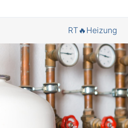
RT🔥Heizung
Mehr Komf
und
Energieer
is
– durch 
moderne
Heizungsa