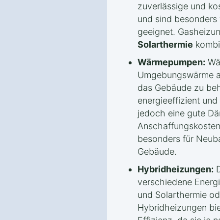
zuverlässige und k
und sind besonders
geeignet. Gasheizung
Solarthermie
kombin
Wärmepumpen:
Wär
Umgebungswärme aus
das Gebäude zu beh
energieeffizient und
jedoch eine gute 
Anschaffungskoste
besonders für Neuba
Gebäude.
Hybridheizungen:
D
verschiedene Energi
und Solarthermie 
Hybridheizungen biet