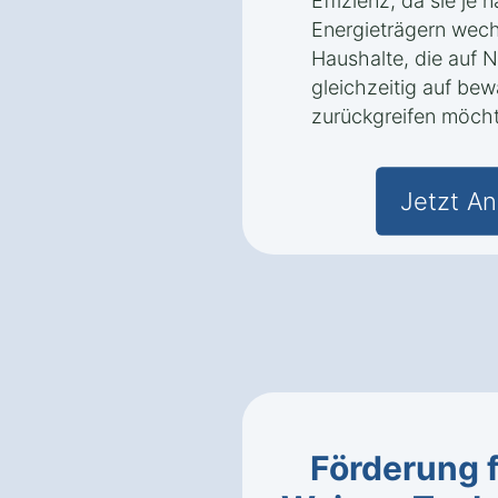
Effizienz, da sie je
Energieträgern wechs
Haushalte, die auf 
gleichzeitig auf be
zurückgreifen möch
Jetzt An
Förderung 