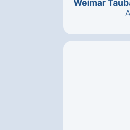
Weimar Taub
A