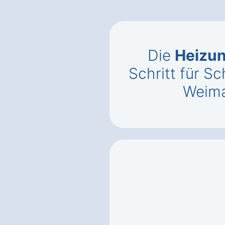
Die
Heizun
Schritt für Sc
Weima