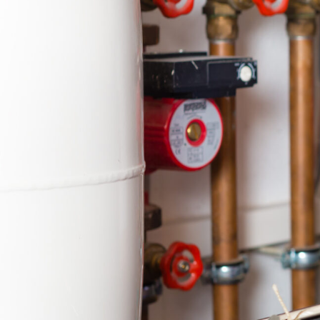
e in Weim
Taubach
.
Moderne Heiztech
Senken Sie Ihre
Energiekosten und
Sie den Wohnkomf
Weimar Taubach.
✅ Unverbindlich & 
✅
Persönliche Ber
durch Experten für
Heizsysteme
✅ Effizient und
umweltfreundlich
✅ Inkl.
Förderungs