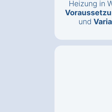
Heizung in 
Voraussetz
und
Vari