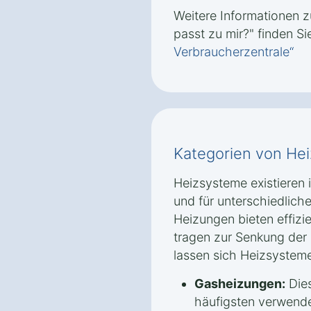
Weitere Informationen
passt zu mir?" finden Si
Verbraucherzentrale“
Kategorien von He
Heizsysteme existieren
und für unterschiedlic
Heizungen bieten effiz
tragen zur Senkung der 
lassen sich Heizsysteme 
Gasheizungen:
Dies
häufigsten verwendet