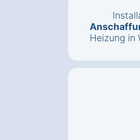
Instal
Anschaffu
Heizung in