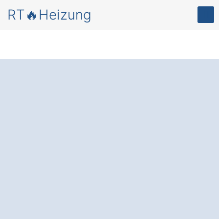
RT🔥Heizung
Mehr Komfort und
Energieersparnis
–
durch eine
moderne
Heizungsanlage in
Riedlingen
.