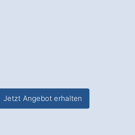
Moderne Heiztechnik
: Senken Sie Ihre
Energiekosten und
steigern Sie den
Wohnkomfort
in Riedlingen.
✅ Unverbindlich & Kostenlos
✅
Persönliche Beratung
durch
Experten für Heizsysteme
✅ Effizient und umweltfreundlich
✅ Inkl.
Förderungsberatung
Jetzt Angebot erhalten