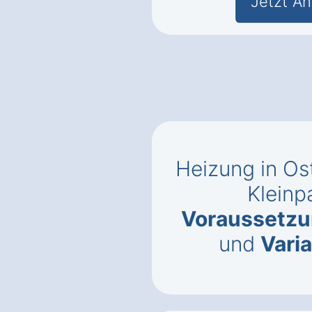
Jetzt An
Heizung in Os
Kleinp
Voraussetz
und
Vari