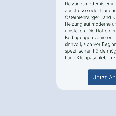
Heizungsmodernisierung
Zuschüsse oder Darlehen
Osternienburger Land Kl
Heizung auf moderne u
umstellen. Die Höhe der
Bedingungen variieren j
sinnvoll, sich vor Begi
spezifischen Fördermögl
Land Kleinpaschleben zu
Jetzt An