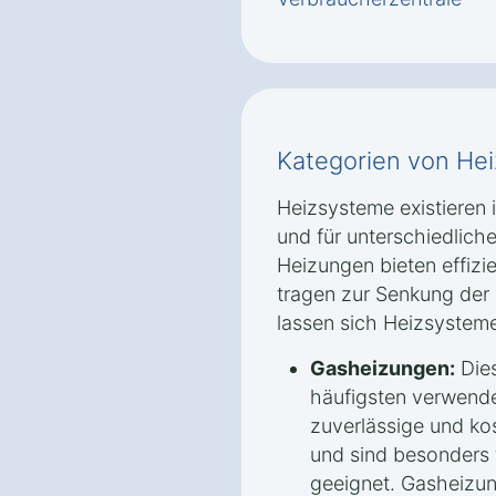
Kategorien von He
Heizsysteme existieren
und für unterschiedlic
Heizungen bieten effiz
tragen zur Senkung der 
lassen sich Heizsysteme 
Gasheizungen:
Dies
häufigsten verwendet
zuverlässige und k
und sind besonders
geeignet. Gasheizung