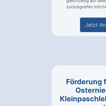
gleichzeitig auf be
zurückgreifen möch
Jetzt An
Förderung 
Osternie
Kleinpaschl