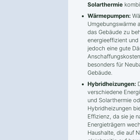
Solarthermie
kombin
Wärmepumpen:
Wär
Umgebungswärme aus
das Gebäude zu beh
energieeffizient und
jedoch eine gute 
Anschaffungskoste
besonders für Neuba
Gebäude.
Hybridheizungen:
D
verschiedene Energi
und Solarthermie 
Hybridheizungen biet
Effizienz, da sie je
Energieträgern wechs
Haushalte, die auf 