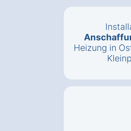
Instal
Anschaffu
Heizung in Os
Klein