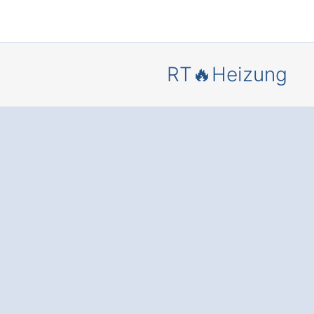
RT🔥Heizung
Mehr Komf
und
Energieer
is
– durch 
moderne
Heizungsa