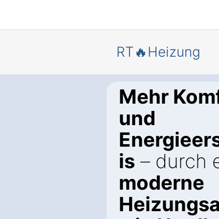
RT🔥Heizung
Mehr Komf
und
Energieer
is
– durch 
moderne
Heizungsa