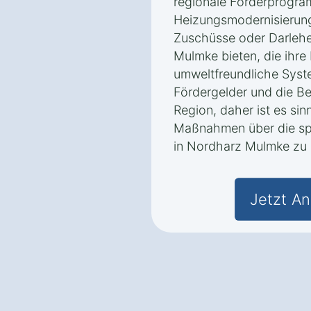
regionale Förderprogra
Heizungsmodernisierung
Zuschüsse oder Darlehe
Mulmke bieten, die ihr
umweltfreundliche Syst
Fördergelder und die Be
Region, daher ist es sin
Maßnahmen über die spe
in Nordharz Mulmke zu 
Jetzt An