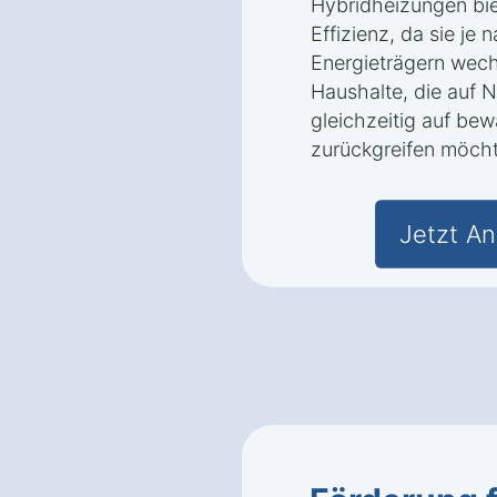
Hybridheizungen biet
Effizienz, da sie je
Energieträgern wechs
Haushalte, die auf 
gleichzeitig auf be
zurückgreifen möch
Jetzt An