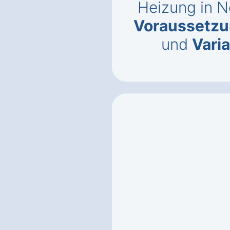
Heizung in 
Voraussetz
und
Vari