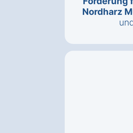
Förderung 
Nordharz 
un