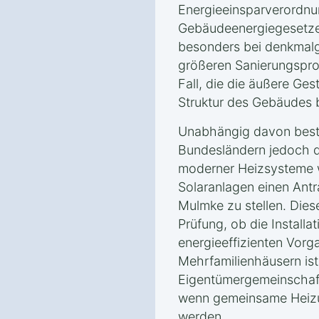
Energieeinsparverordnu
Gebäudeenergiegesetzes 
besonders bei denkmal
größeren Sanierungspro
Fall, die die äußere Ges
Struktur des Gebäudes b
Unabhängig davon beste
Bundesländern jedoch die
moderner Heizsysteme
Solaranlagen einen Ant
Mulmke zu stellen. Diese
Prüfung, ob die Installa
energieeffizienten Vorga
Mehrfamilienhäusern is
Eigentümergemeinschaft
wenn gemeinsame Heizu
werden.