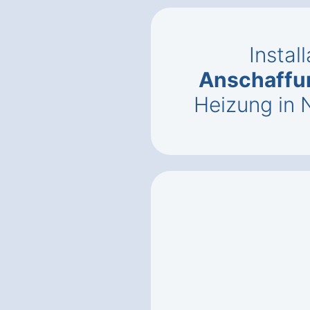
Instal
Anschaffu
Heizung in