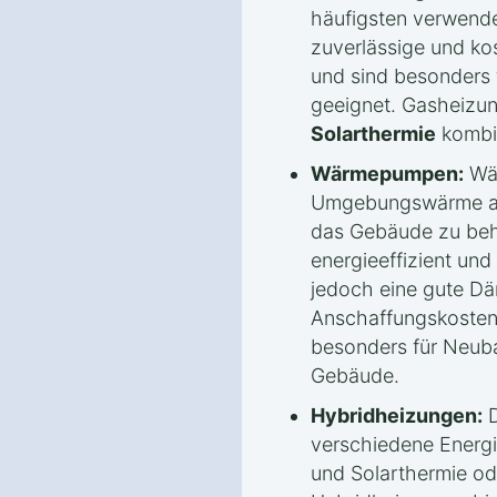
häufigsten verwendet
zuverlässige und k
und sind besonders
geeignet. Gasheizung
Solarthermie
kombin
Wärmepumpen:
Wär
Umgebungswärme aus
das Gebäude zu beh
energieeffizient und
jedoch eine gute 
Anschaffungskoste
besonders für Neuba
Gebäude.
Hybridheizungen:
D
verschiedene Energi
und Solarthermie 