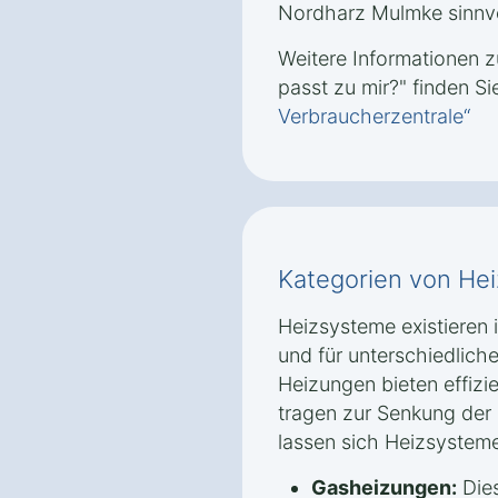
Nordharz Mulmke sinnvo
Weitere Informationen
passt zu mir?" finden Si
Verbraucherzentrale“
Kategorien von He
Heizsysteme existieren
und für unterschiedlic
Heizungen bieten effiz
tragen zur Senkung der 
lassen sich Heizsysteme 
Gasheizungen:
Dies