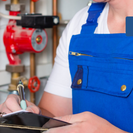
orf Frankfurt
.
ken Sie Ihre Energiekosten und
fort
in Markt Taschendorf
s
rch Experten für Heizsysteme
dlich
g