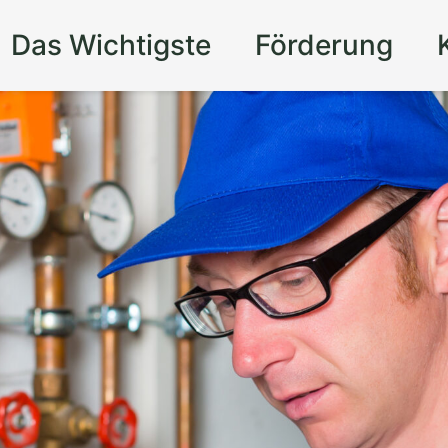
Das Wichtigste
Förderung
nd
is
– durch eine
gsanlage in