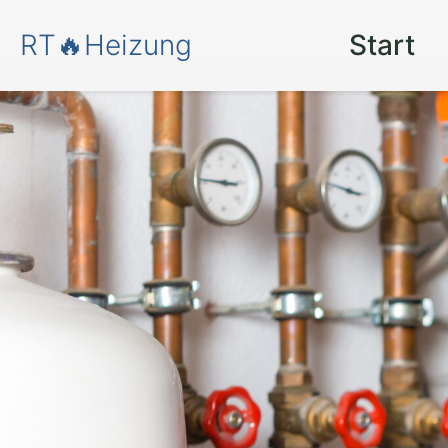
RT🔥Heizung
Start
Mehr Komfort u
Energieersparn
moderne Heizun