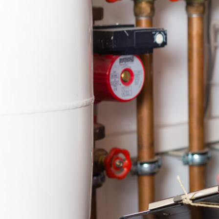
Markt Taschend
Moderne Heiztechnik
: Sen
steigern Sie den Wohnkom
Frankfurt.
✅ Unverbindlich & Kostenlo
✅
Persönliche Beratung
du
✅ Effizient und umweltfreun
✅ Inkl.
Förderungsberatun