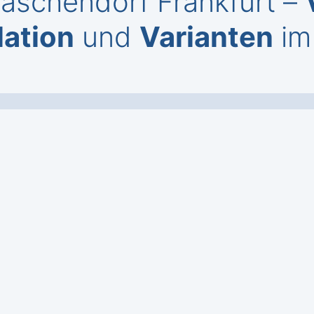
Taschendorf Frankfurt –
lation
und
Varianten
im 