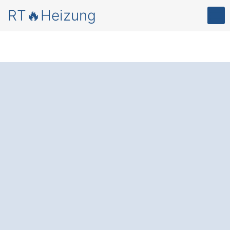
RT🔥Heizung
Mehr Komfort und
Energieersparnis
–
durch eine
moderne
Heizungsanlage in
Kastl Göpping
.