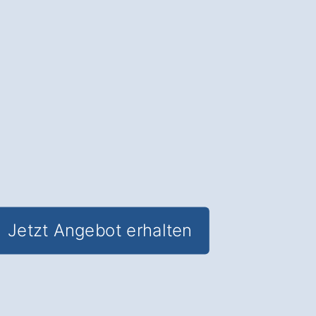
Moderne Heiztechnik
: Senken Sie Ihre
Energiekosten und
steigern Sie den
Wohnkomfort
in Kastl Göpping.
✅ Unverbindlich & Kostenlos
✅
Persönliche Beratung
durch
Experten für Heizsysteme
✅ Effizient und umweltfreundlich
✅ Inkl.
Förderungsberatung
Jetzt Angebot erhalten