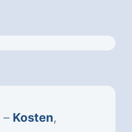
f –
Kosten
,