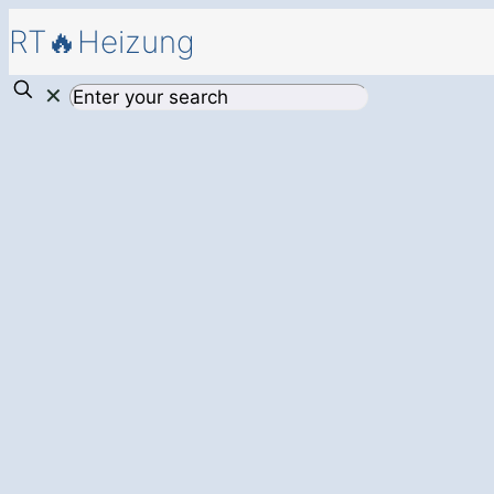
RT🔥Heizung
✕
Mehr Komfort und
durch eine
modern