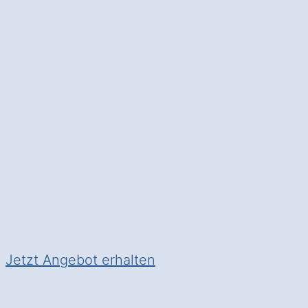
Kalletal Bentorf
.
Moderne Heiztechnik
: Senke
in Kalletal Bentorf.
✅ Unverbindlich & Kostenlos
✅
Persönliche Beratung
durch
✅ Effizient und umweltfreundl
✅ Inkl.
Förderungsberatung
Jetzt Angebot erhalten