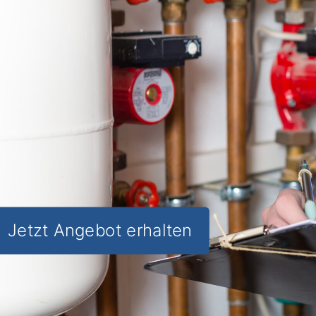
Moderne Heiztechnik
: Senken Sie Ihre
Energiekosten und
steigern Sie den
Wohnkomfort
in Herl.
✅ Unverbindlich & Kostenlos
✅
Persönliche Beratung
durch
Experten für Heizsysteme
✅ Effizient und umweltfreundlich
✅ Inkl.
Förderungsberatung
Jetzt Angebot erhalten