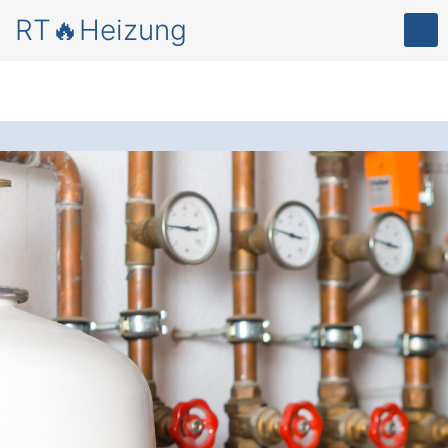
RT🔥Heizung
Mehr Komfort und
Energieersparnis
–
durch eine
moderne
Heizungsanlage in
Herl
.