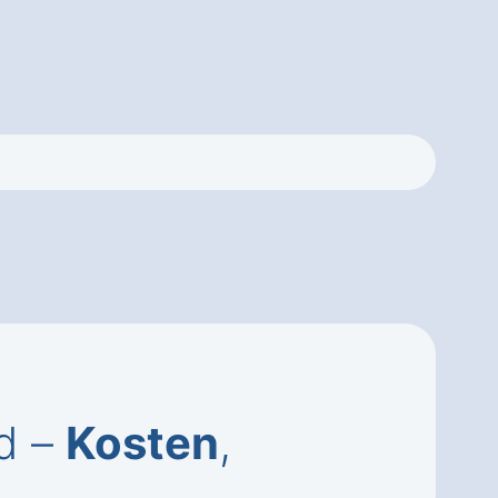
id –
Kosten
,