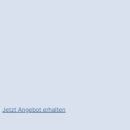
Furth Hinterhaid
.
Moderne Heiztechnik
: Senke
in Furth Hinterhaid.
✅ Unverbindlich & Kostenlos
✅
Persönliche Beratung
durch
✅ Effizient und umweltfreundl
✅ Inkl.
Förderungsberatung
Jetzt Angebot erhalten