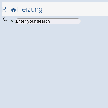
RT🔥Heizung
✕
Mehr Komfort und
durch eine
modern