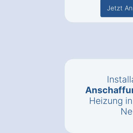
Jetzt An
Instal
Anschaffu
Heizung i
Ne