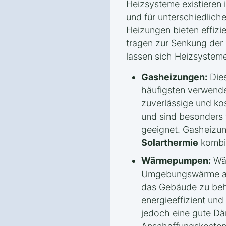
Heizsysteme existieren
und für unterschiedlic
Heizungen bieten effiz
tragen zur Senkung der 
lassen sich Heizsysteme 
Gasheizungen:
Dies
häufigsten verwendet
zuverlässige und k
und sind besonders
geeignet. Gasheizung
Solarthermie
kombin
Wärmepumpen:
Wär
Umgebungswärme aus
das Gebäude zu beh
energieeffizient und
jedoch eine gute 