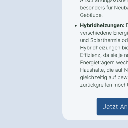
Anschaffungskoste
besonders für Neuba
Gebäude.
Hybridheizungen:
D
verschiedene Energi
und Solarthermie 
Hybridheizungen biet
Effizienz, da sie je
Energieträgern wechs
Haushalte, die auf 
gleichzeitig auf be
zurückgreifen möch
Jetzt An