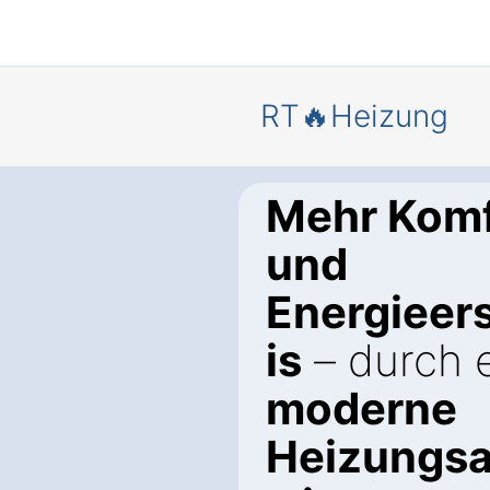
RT🔥Heizung
Mehr Komf
und
Energieer
is
– durch 
moderne
Heizungsa