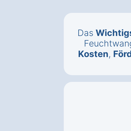
Das
Wichtig
Feuchtwang
Kosten
,
För