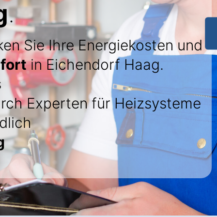
g
.
ken Sie Ihre Energiekosten und
fort
in Eichendorf Haag.
s
rch Experten für Heizsysteme
dlich
g