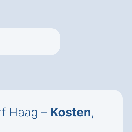
rf Haag –
Kosten
,