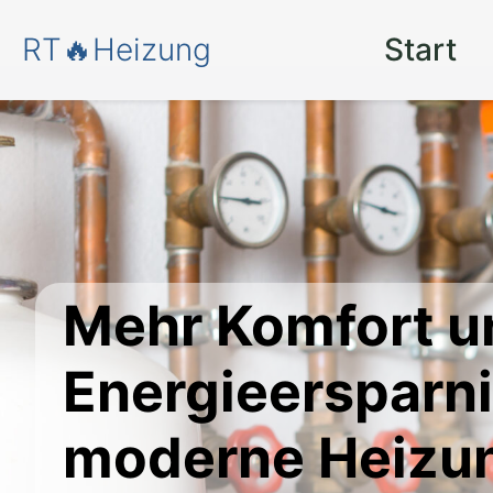
RT🔥Heizung
Start
Mehr Komfort u
Energieersparn
moderne Heizun